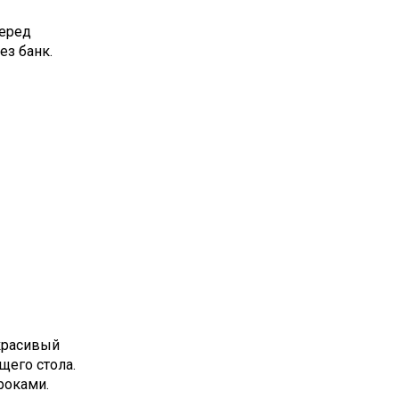
перед
ез банк.
 красивый
щего стола.
роками.