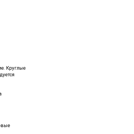
ие. Круглые
дуется
а
овые