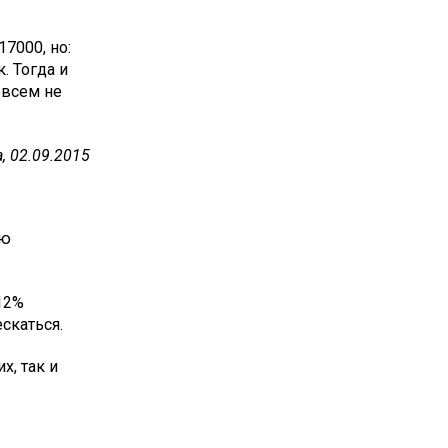
17000, но:
. Тогда и
овсем не
, 02.09.2015
ую
12%
скаться.
х, так и