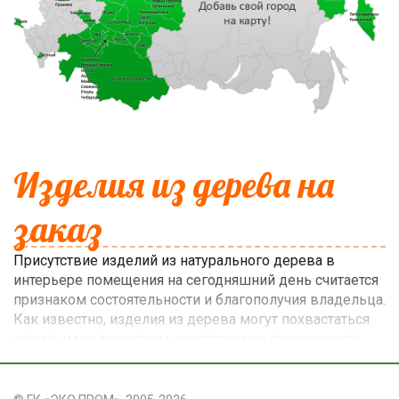
Изделия из дерева на
заказ
Присутствие изделий из натурального дерева в
интерьере помещения на сегодняшний день считается
признаком состоятельности и благополучия владельца.
Как известно, изделия из дерева могут похвастаться
немалым количеством неоспоримых преимуществ.
Кроме роскошного и презентабельного вида, они
также отличаются высокой экологичностью и
абсолютной безопасностью для здоровья человека.